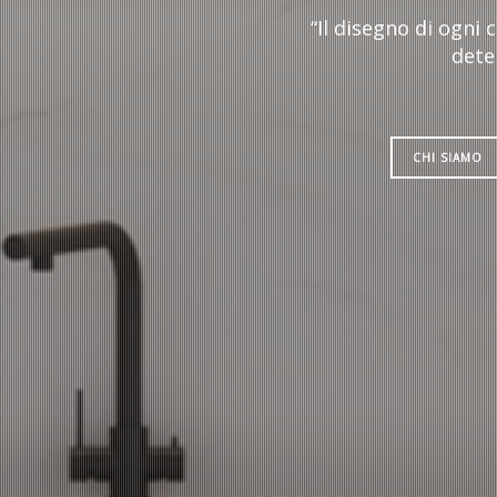
“Il disegno di ogni
dete
CHI SIAMO