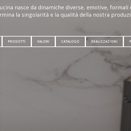
 cucina nasce da dinamiche diverse, emotive, formali 
rmina la singolarità e la qualità della nostra produzi
PRODOTTI
VALORI
CATALOGO
REALIZZAZIONI